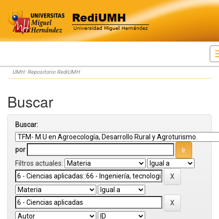
Skip
UMH: Repositorio RediUMH
navigation
Buscar
Buscar:
por
Filtros actuales: