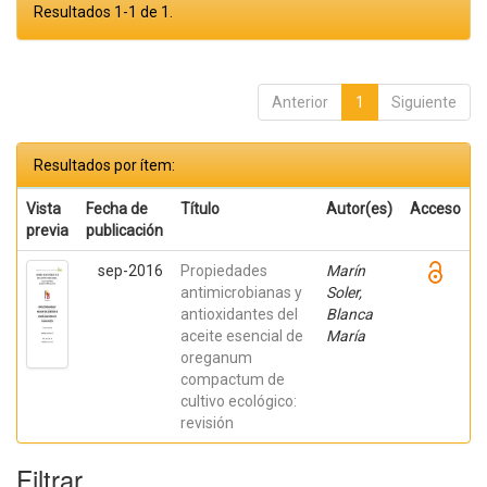
Resultados 1-1 de 1.
Anterior
1
Siguiente
Resultados por ítem:
Vista
Fecha de
Título
Autor(es)
Acceso
previa
publicación
sep-2016
Propiedades
Marín
antimicrobianas y
Soler,
antioxidantes del
Blanca
aceite esencial de
María
oreganum
compactum de
cultivo ecológico:
revisión
Filtrar