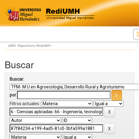
Skip
UMH: Repositorio RediUMH
navigation
Buscar
Buscar:
por
Filtros actuales: