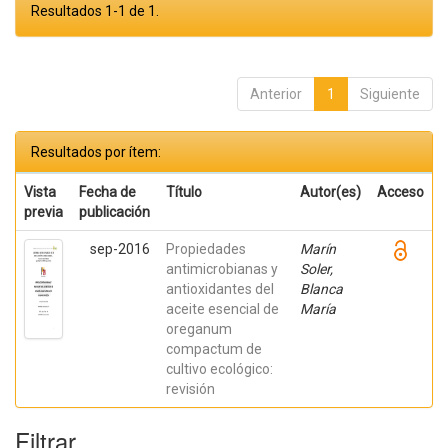
Resultados 1-1 de 1.
Anterior
1
Siguiente
Resultados por ítem:
Vista
Fecha de
Título
Autor(es)
Acceso
previa
publicación
sep-2016
Propiedades
Marín
antimicrobianas y
Soler,
antioxidantes del
Blanca
aceite esencial de
María
oreganum
compactum de
cultivo ecológico:
revisión
Filtrar