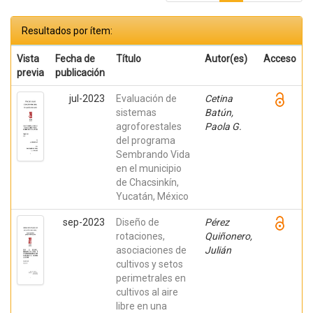
Resultados por ítem:
Vista
Fecha de
Título
Autor(es)
Acceso
previa
publicación
jul-2023
Evaluación de
Cetina
sistemas
Batún,
agroforestales
Paola G.
del programa
Sembrando Vida
en el municipio
de Chacsinkín,
Yucatán, México
sep-2023
Diseño de
Pérez
rotaciones,
Quiñonero,
asociaciones de
Julián
cultivos y setos
perimetrales en
cultivos al aire
libre en una