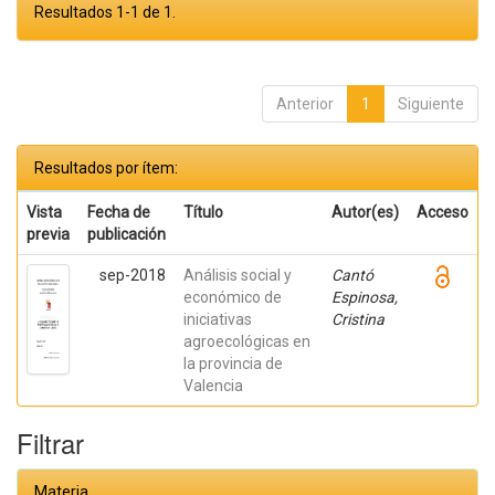
Resultados 1-1 de 1.
Anterior
1
Siguiente
Resultados por ítem:
Vista
Fecha de
Título
Autor(es)
Acceso
previa
publicación
sep-2018
Análisis social y
Cantó
económico de
Espinosa,
iniciativas
Cristina
agroecológicas en
la provincia de
Valencia
Filtrar
Materia