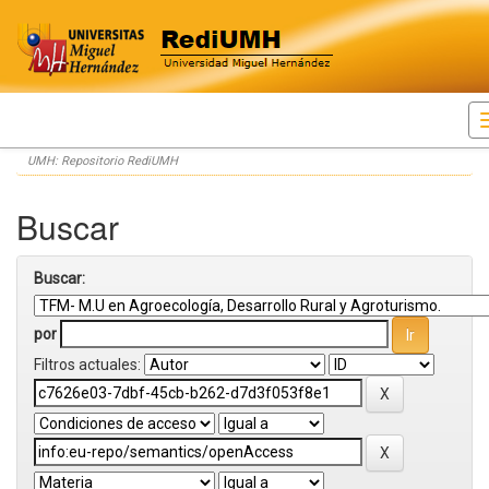
Skip
UMH: Repositorio RediUMH
navigation
Buscar
Buscar:
por
Filtros actuales: