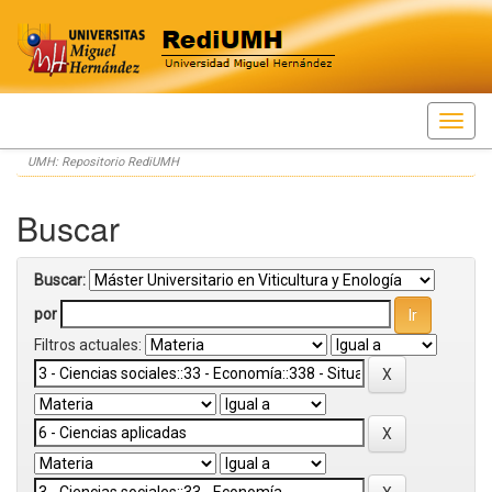
Skip
UMH: Repositorio RediUMH
navigation
Buscar
Buscar:
por
Filtros actuales: