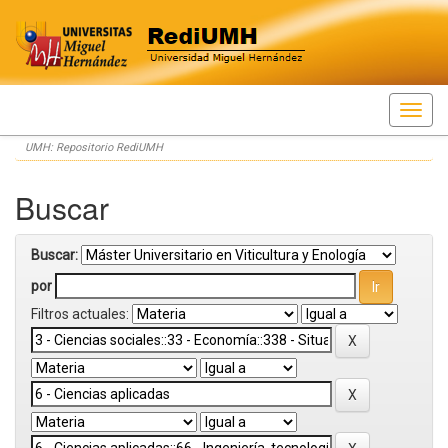
Skip
UMH: Repositorio RediUMH
navigation
Buscar
Buscar:
por
Filtros actuales: