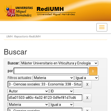
Skip
UMH: Repositorio RediUMH
navigation
Buscar
Buscar:
por
Filtros actuales: