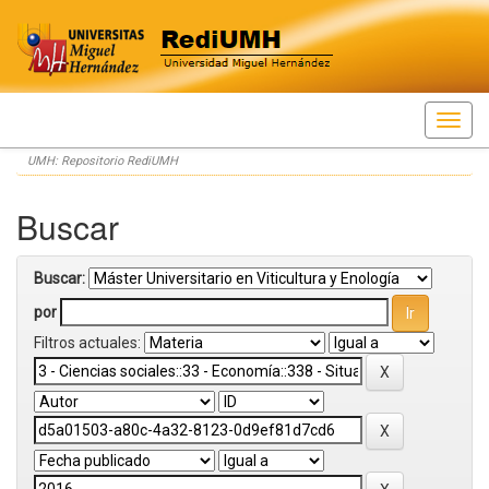
Skip
UMH: Repositorio RediUMH
navigation
Buscar
Buscar:
por
Filtros actuales: