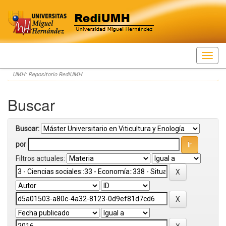
Skip
UMH: Repositorio RediUMH
navigation
Buscar
Buscar:
por
Filtros actuales: