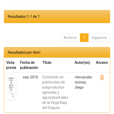
Resultados 1-1 de 1.
Anterior
1
Siguiente
Resultados por ítem:
Vista
Fecha de
Título
Autor(es)
Acceso
previa
publicación
sep-2016
Contenido en
Hernández
polifenoles de
Gómez,
subproductos
Diego
agrícolas y
agroindustriales
de la Vega Baja
del Segura