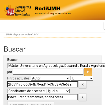
Skip
UMH: Repositorio RediUMH
navigation
Buscar
Buscar:
por
Filtros actuales: