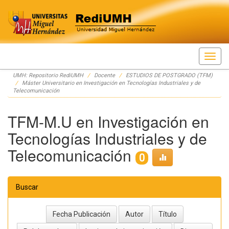
Skip
UMH: Repositorio RediUMH
Docente
ESTUDIOS DE POSTGRADO (TFM)
navigation
Máster Universitario en Investigación en Tecnologías Industriales y de
Telecomunicación
TFM-M.U en Investigación en
Tecnologías Industriales y de
Telecomunicación
0
Buscar