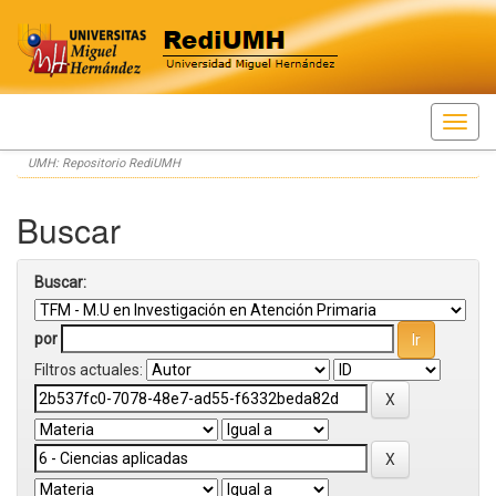
Skip
UMH: Repositorio RediUMH
navigation
Buscar
Buscar:
por
Filtros actuales: