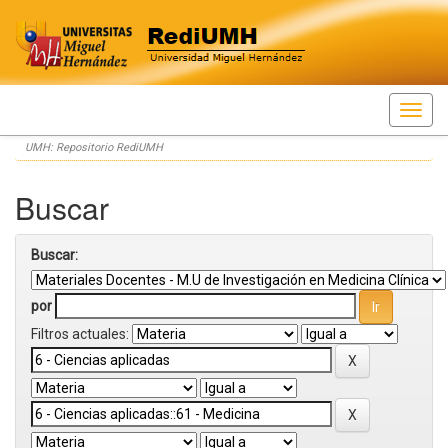
Skip
UMH: Repositorio RediUMH
navigation
Buscar
Buscar:
por
Filtros actuales: