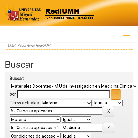
Skip
UMH: Repositorio RediUMH
navigation
Buscar
Buscar:
por
Filtros actuales: