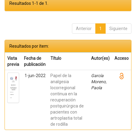
Resultados 1-1 de 1.
Anterior
1
Siguiente
Resultados por ítem:
Vista
Fecha de
Título
Autor(es)
Acceso
previa
publicación
1-jun-2022
Papel de la
García
analgesia
Moreno,
locorregional
Paola
continua en la
recuperación
postquirúrgica de
pacientes con
artroplastia total
de rodilla