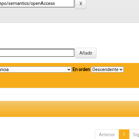
En orden
Anterior
1
Si