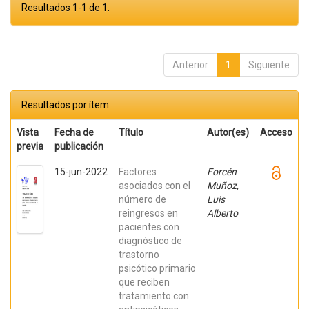
Resultados 1-1 de 1.
Anterior
1
Siguiente
Resultados por ítem:
Vista
Fecha de
Título
Autor(es)
Acceso
previa
publicación
15-jun-2022
Factores
Forcén
asociados con el
Muñoz,
número de
Luis
reingresos en
Alberto
pacientes con
diagnóstico de
trastorno
psicótico primario
que reciben
tratamiento con