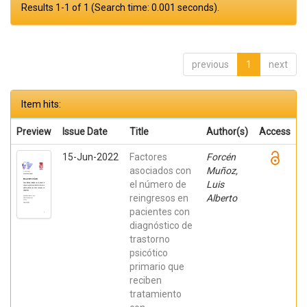
Results 1-1 of 1 (Search time: 0.001 seconds).
previous
1
next
Item hits:
Preview
Issue Date
Title
Author(s)
Access
15-Jun-2022
Factores
Forcén
asociados con
Muñoz,
el número de
Luis
reingresos en
Alberto
pacientes con
diagnóstico de
trastorno
psicótico
primario que
reciben
tratamiento