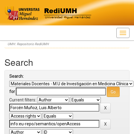
Skip
UMH: Repositorio RediUMH
navigation
Search
Search:
for
Current filters: