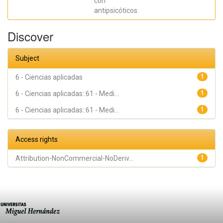
con
antipsicóticos
Discover
Subject
6 - Ciencias aplicadas
1
6 - Ciencias aplicadas::61 - Medi...
1
6 - Ciencias aplicadas::61 - Medi...
1
Access rights
Attribution-NonCommercial-NoDeriv...
1