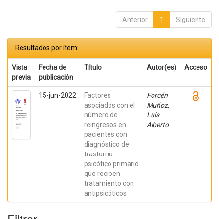
Anterior
1
Siguiente
Resultados por ítem:
Vista
Fecha de
Título
Autor(es)
Acceso
previa
publicación
15-jun-2022
Factores
Forcén
asociados con el
Muñoz,
número de
Luis
reingresos en
Alberto
pacientes con
diagnóstico de
trastorno
psicótico primario
que reciben
tratamiento con
antipsicóticos
Filtrar