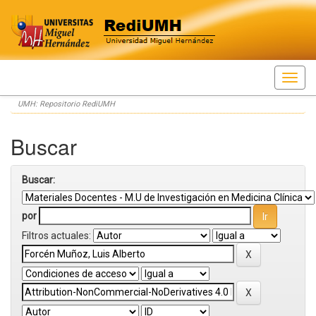
Skip
UMH: Repositorio RediUMH
navigation
Buscar
Buscar:
por
Filtros actuales: