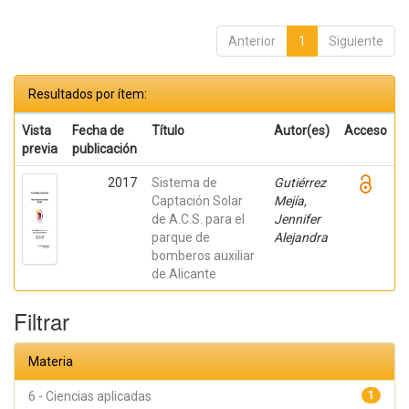
Anterior
1
Siguiente
Resultados por ítem:
Vista
Fecha de
Título
Autor(es)
Acceso
previa
publicación
2017
Sistema de
Gutiérrez
Captación Solar
Mejía,
de A.C.S. para el
Jennifer
parque de
Alejandra
bomberos auxiliar
de Alicante
Filtrar
Materia
6 - Ciencias aplicadas
1