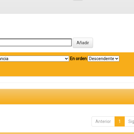
En orden
Anterior
1
Si