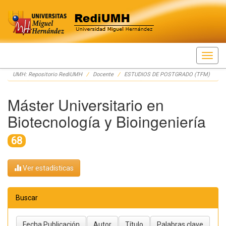
Skip
UMH: Repositorio RediUMH
Docente
ESTUDIOS DE POSTGRADO (TFM)
navigation
Máster Universitario en
Biotecnología y Bioingeniería
68
Ver estadísticas
Buscar