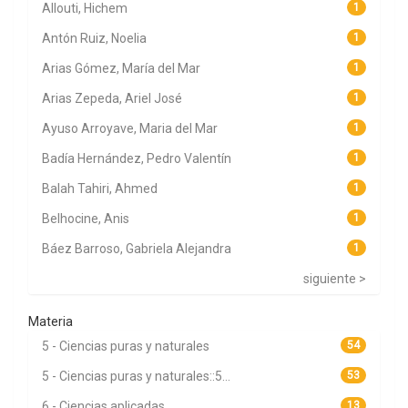
Allouti, Hichem
1
Antón Ruiz, Noelia
1
Arias Gómez, María del Mar
1
Arias Zepeda, Ariel José
1
Ayuso Arroyave, Maria del Mar
1
Badía Hernández, Pedro Valentín
1
Balah Tahiri, Ahmed
1
Belhocine, Anis
1
Báez Barroso, Gabriela Alejandra
1
siguiente >
Materia
5 - Ciencias puras y naturales
54
5 - Ciencias puras y naturales::5...
53
6 - Ciencias aplicadas
13