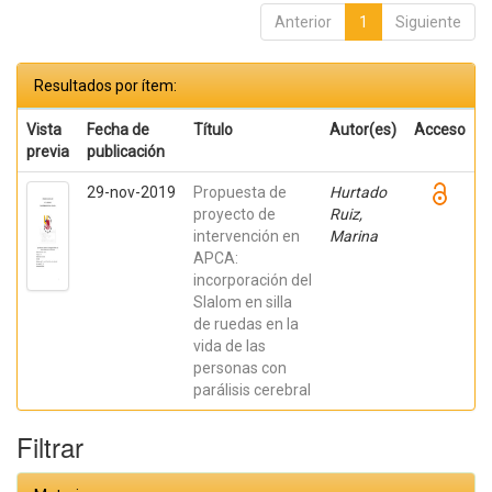
Anterior
1
Siguiente
Resultados por ítem:
Vista
Fecha de
Título
Autor(es)
Acceso
previa
publicación
29-nov-2019
Propuesta de
Hurtado
proyecto de
Ruiz,
intervención en
Marina
APCA:
incorporación del
Slalom en silla
de ruedas en la
vida de las
personas con
parálisis cerebral
Filtrar