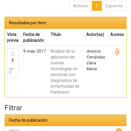
Anterior
1
Siguiente
Resultados por ítem:
Vista
Fecha de
Título
Autor(es)
Acceso
previa
publicación
9-may-2017
Análisis de la
Amorós
aplicación de
Ferrández,
nuevas
Clara
tecnologías en
María
personas con
diagnóstico de
enfermedad de
Parkinson
Filtrar
Fecha de publicación