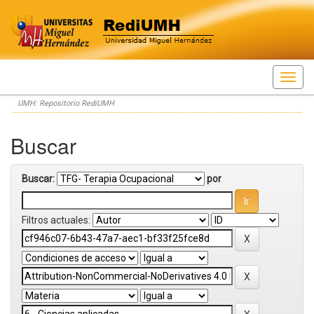
Skip
UMH: Repositorio RediUMH
navigation
Buscar
Buscar:
por
Filtros actuales: