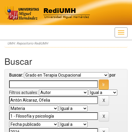
Skip
UMH: Repositorio RediUMH
navigation
Buscar
Buscar:
por
Filtros actuales: