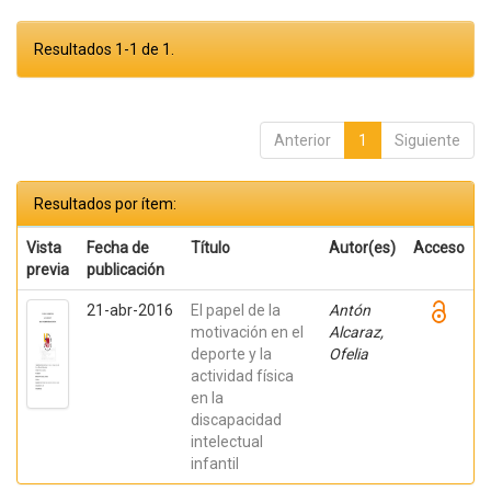
Resultados 1-1 de 1.
Anterior
1
Siguiente
Resultados por ítem:
Vista
Fecha de
Título
Autor(es)
Acceso
previa
publicación
21-abr-2016
El papel de la
Antón
motivación en el
Alcaraz,
deporte y la
Ofelia
actividad física
en la
discapacidad
intelectual
infantil