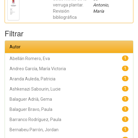
verruga plantar.
Antonio,
Revisión
María
bibliográfica
Filtrar
Autor
Abellán Romero, Eva
1
Andreo García, María Victoria
1
Aranda Auleda, Patricia
1
Ashkenazi Sabourin, Lucie
1
Balaguer Adrià, Gema
1
Balaguer Bravo, Paula
1
Barranco Rodríguez, Paula
1
Bernabeu Parrón, Jordan
1