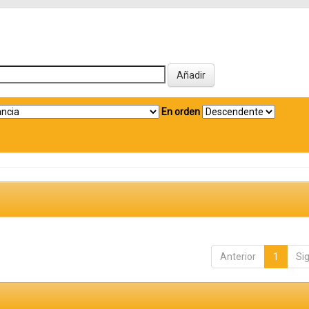
En orden
Anterior
1
Si