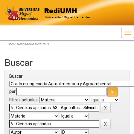
Skip
UMH: Repositorio RediUMH
navigation
Buscar
Buscar:
por
Filtros actuales: