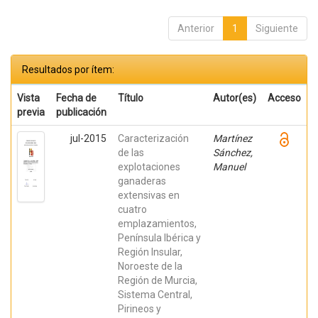
Anterior
1
Siguiente
Resultados por ítem:
Vista
Fecha de
Título
Autor(es)
Acceso
previa
publicación
jul-2015
Caracterización
Martínez
de las
Sánchez,
explotaciones
Manuel
ganaderas
extensivas en
cuatro
emplazamientos,
Península Ibérica y
Región Insular,
Noroeste de la
Región de Murcia,
Sistema Central,
Pirineos y