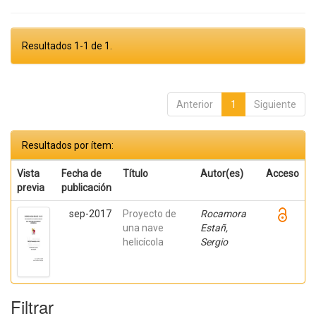
Resultados 1-1 de 1.
Anterior
1
Siguiente
Resultados por ítem:
Vista
Fecha de
Título
Autor(es)
Acceso
previa
publicación
sep-2017
Proyecto de
Rocamora
una nave
Estañ,
helicícola
Sergio
Filtrar