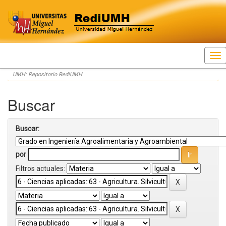
Skip
UMH: Repositorio RediUMH
navigation
Buscar
Buscar:
por
Filtros actuales: