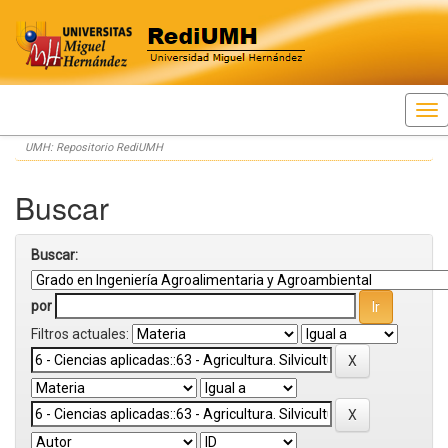
Skip
UMH: Repositorio RediUMH
navigation
Buscar
Buscar:
por
Filtros actuales: