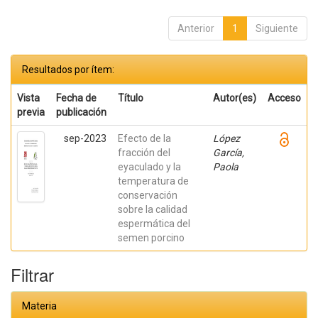
Anterior
1
Siguiente
Resultados por ítem:
Vista
Fecha de
Título
Autor(es)
Acceso
previa
publicación
sep-2023
Efecto de la
López
fracción del
García,
eyaculado y la
Paola
temperatura de
conservación
sobre la calidad
espermática del
semen porcino
Filtrar
Materia