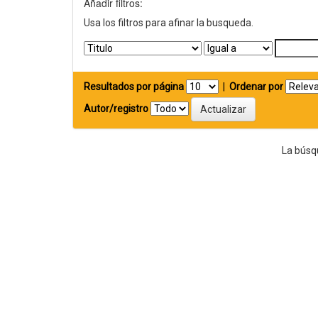
Añadir filtros:
Usa los filtros para afinar la busqueda.
Resultados por página
|
Ordenar por
Autor/registro
La búsq