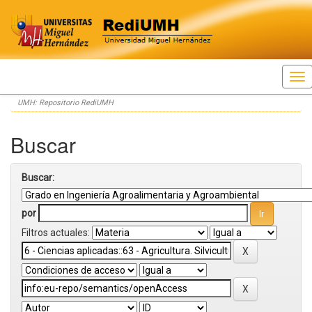
Skip
UMH: Repositorio RediUMH
navigation
Buscar
Buscar:
por
Filtros actuales: