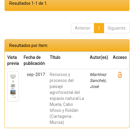
Resultados 1-1 de 1.
Anterior
1
Siguiente
Resultados por ítem:
Vista
Fecha de
Título
Autor(es)
Acceso
previa
publicación
sep-2017
Recursos y
Martínez
procesos del
Sanchéz,
paisaje
José
agroforestal del
espacio natural La
Muela, Cabo
tiñoso y Roldán
(Cartagena-
Murcia)