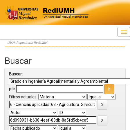
Skip
UMH: Repositorio RediUMH
navigation
Buscar
Buscar:
por
Filtros actuales: