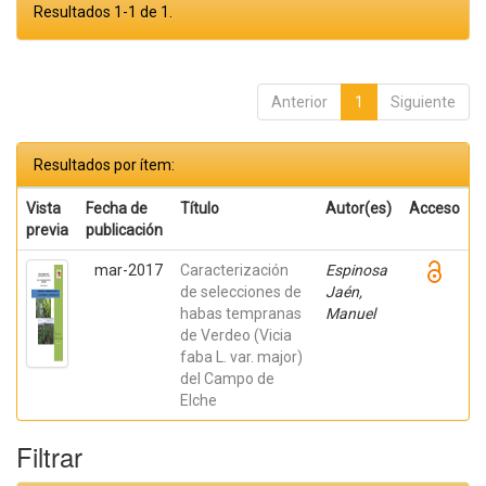
Resultados 1-1 de 1.
Anterior
1
Siguiente
Resultados por ítem:
Vista
Fecha de
Título
Autor(es)
Acceso
previa
publicación
mar-2017
Caracterización
Espinosa
de selecciones de
Jaén,
habas tempranas
Manuel
de Verdeo (Vicia
faba L. var. major)
del Campo de
Elche
Filtrar