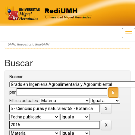
Skip
UMH: Repositorio RediUMH
navigation
Buscar
Buscar:
por
Filtros actuales: