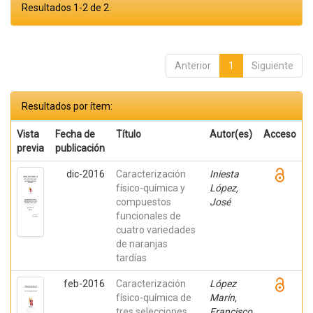
Resultados 1-2 de 2.
Anterior
1
Siguiente
Resultados por ítem:
Vista
Fecha de
Título
Autor(es)
Acceso
previa
publicación
dic-2016
Caracterización
Iniesta
físico-química y
López,
compuestos
José
funcionales de
cuatro variedades
de naranjas
tardías
feb-2016
Caracterización
López
físico-química de
Marín,
tres selecciones
Francisco