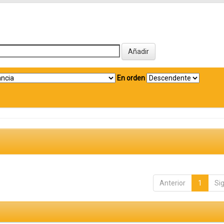
En orden
Anterior
1
Si