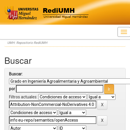
Skip
UMH: Repositorio RediUMH
navigation
Buscar
Buscar:
por
Filtros actuales: