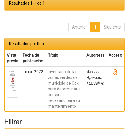
Resultados 1-1 de 1.
Anterior
1
Siguiente
Resultados por ítem:
Vista
Fecha de
Título
Autor(es)
Acceso
previa
publicación
mar-2022
Inventario de las
Alcocer
zonas verdes del
Aparicio,
municipio de Cox
Marcelino
para determinar el
personal
necesario para su
mantenimiento
Filtrar