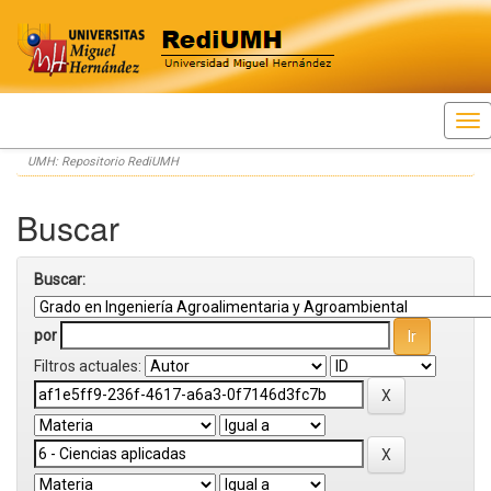
Skip
UMH: Repositorio RediUMH
navigation
Buscar
Buscar:
por
Filtros actuales: