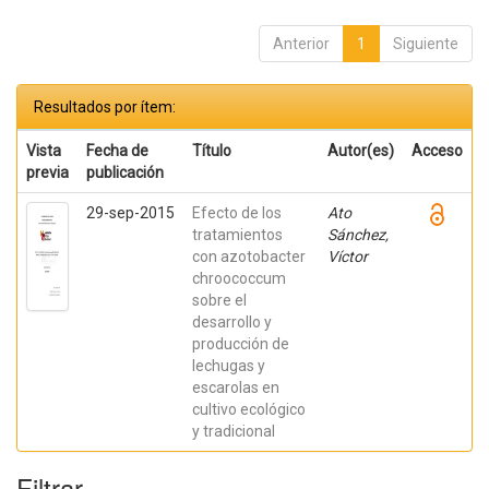
Anterior
1
Siguiente
Resultados por ítem:
Vista
Fecha de
Título
Autor(es)
Acceso
previa
publicación
29-sep-2015
Efecto de los
Ato
tratamientos
Sánchez,
con azotobacter
Víctor
chroococcum
sobre el
desarrollo y
producción de
lechugas y
escarolas en
cultivo ecológico
y tradicional
Filtrar