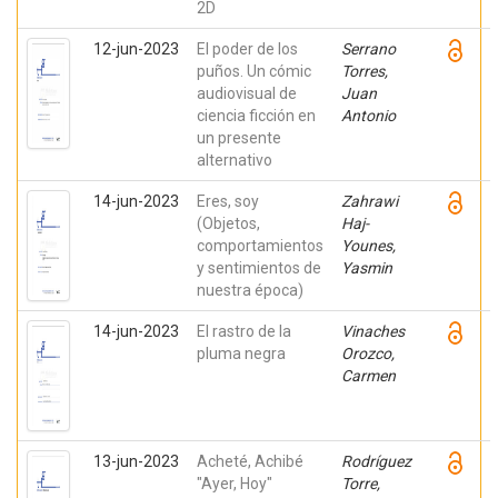
2D
12-jun-2023
El poder de los
Serrano
puños. Un cómic
Torres,
audiovisual de
Juan
ciencia ficción en
Antonio
un presente
alternativo
14-jun-2023
Eres, soy
Zahrawi
(Objetos,
Haj-
comportamientos
Younes,
y sentimientos de
Yasmin
nuestra época)
14-jun-2023
El rastro de la
Vinaches
pluma negra
Orozco,
Carmen
13-jun-2023
Acheté, Achibé
Rodríguez
"Ayer, Hoy"
Torre,