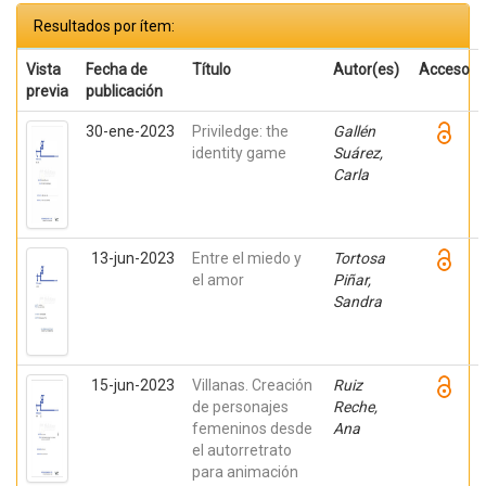
Resultados por ítem:
Vista
Fecha de
Título
Autor(es)
Acceso
previa
publicación
30-ene-2023
Priviledge: the
Gallén
identity game
Suárez,
Carla
13-jun-2023
Entre el miedo y
Tortosa
el amor
Piñar,
Sandra
15-jun-2023
Villanas. Creación
Ruiz
de personajes
Reche,
femeninos desde
Ana
el autorretrato
para animación