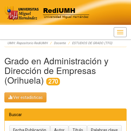
Skip
UMH: Repositorio RediUMH
Docente
ESTUDIOS DE GRADO (TFG)
navigation
Grado en Administración y
Dirección de Empresas
(Orihuela)
270
Ver estadísticas
Buscar