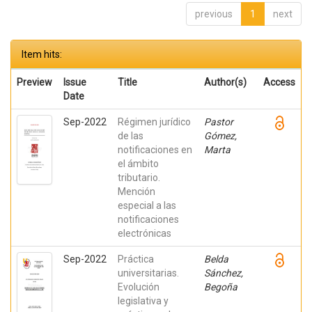
previous
1
next
Item hits:
Preview
Issue
Title
Author(s)
Access
Date
Sep-2022
Régimen jurídico
Pastor
de las
Gómez,
notificaciones en
Marta
el ámbito
tributario.
Mención
especial a las
notificaciones
electrónicas
Sep-2022
Práctica
Belda
universitarias.
Sánchez,
Evolución
Begoña
legislativa y