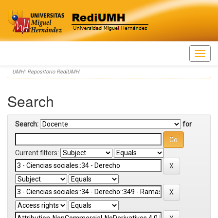
Skip
UMH: Repositorio RediUMH
navigation
Search
Search:
for
Current filters: