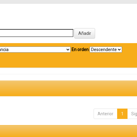
En orden
Anterior
1
Si