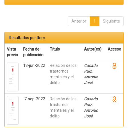
Anterior
1
Siguiente
Resultados por ítem:
Vista
Fecha de
Título
Autor(es)
Acceso
previa
publicación
13-jun-2022
Relación de los
Casado
trastornos
Ruiz,
mentales y el
Antonio
delito.
José
7-sep-2022
Relación de los
Casado
trastornos
Ruiz,
mentales y el
Antonio
delito
José