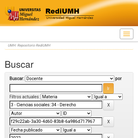
Skip
UMH: Repositorio RediUMH
navigation
Buscar
Buscar:
por
Filtros actuales: