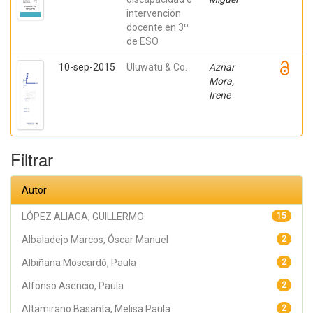
intervención
docente en 3º
de ESO
10-sep-2015
Uluwatu & Co.
Aznar
Mora,
Irene
Filtrar
Autor
LÓPEZ ALIAGA, GUILLERMO
15
Albaladejo Marcos, Óscar Manuel
2
Albiñana Moscardó, Paula
2
Alfonso Asencio, Paula
2
Altamirano Basanta, Melisa Paula
2