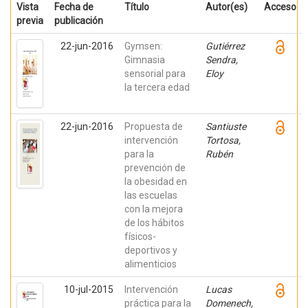
Vista
Fecha de
Título
Autor(es)
Acceso
previa
publicación
22-jun-2016
Gymsen:
Gutiérrez
Gimnasia
Sendra,
sensorial para
Eloy
la tercera edad
22-jun-2016
Propuesta de
Santiuste
intervención
Tortosa,
para la
Rubén
prevención de
la obesidad en
las escuelas
con la mejora
de los hábitos
físicos-
deportivos y
alimenticios
10-jul-2015
Intervención
Lucas
práctica para la
Domenech,