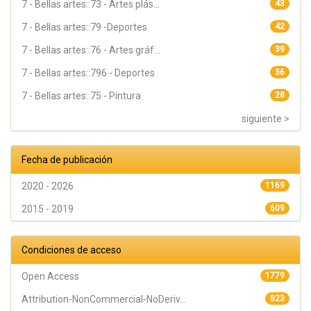
7 - Bellas artes::73 - Artes plás...
43
7 - Bellas artes::79 -Deportes
42
7 - Bellas artes::76 - Artes gráf...
39
7 - Bellas artes::796 - Deportes
36
7 - Bellas artes::75 - Pintura
28
siguiente >
Fecha de publicación
2020 - 2026
1169
2015 - 2019
609
Condiciones de acceso
Open Access
1779
Attribution-NonCommercial-NoDeriv...
823