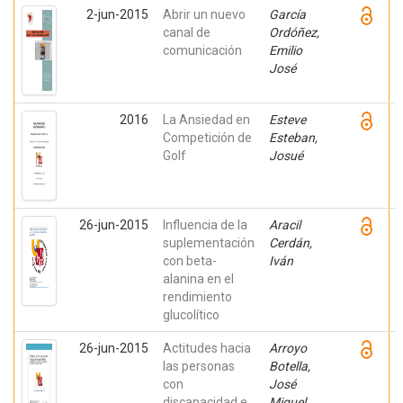
2-jun-2015
Abrir un nuevo
García
canal de
Ordóñez,
comunicación
Emilio
José
2016
La Ansiedad en
Esteve
Competición de
Esteban,
Golf
Josué
26-jun-2015
Influencia de la
Aracil
suplementación
Cerdán,
con beta-
Iván
alanina en el
rendimiento
glucolítico
26-jun-2015
Actitudes hacia
Arroyo
las personas
Botella,
con
José
discapacidad e
Miguel