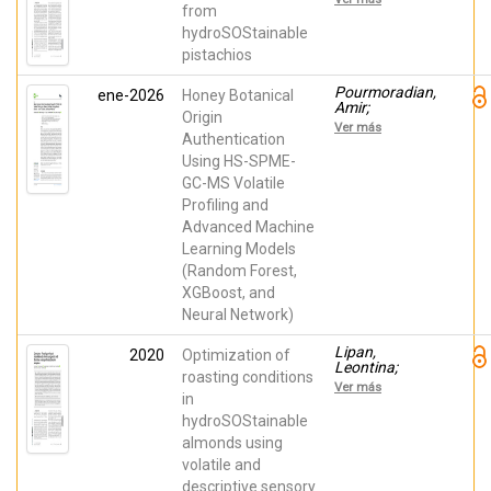
Garzoli,
Artiaga, Luis;
from
Stefania;
Carbonell-
Kačániová,
hydroSOStainable
Barrachina,
Miroslava
pistachios
Ángel A.;
Sendra, Esther
Pourmoradian,
ene-2026
Honey Botanical
Amir;
Origin
Barzegar,
Ver más
Mohsen;
Authentication
Carbonell-
Using HS-SPME-
Barrachina,
GC-MS Volatile
Ángel A.;
Noguera-
Profiling and
Artiaga, Luis
Advanced Machine
Learning Models
(Random Forest,
XGBoost, and
Neural Network)
Lipan,
2020
Optimization of
Leontina;
roasting conditions
Cano-
Ver más
Lamadrid,
in
Marina;
hydroSOStainable
Vázquez-
almonds using
Aráujo, Laura;
Lyczko, Jacek;
volatile and
Moriana,
descriptive sensory
Alfonso;