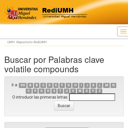
Skip
UMH: Repositorio RediUMH
navigation
Buscar por Palabras clave
volatile compounds
Ir a:
0-9
A
B
C
D
E
F
G
H
I
J
K
L
M
N
O
P
Q
R
S
T
U
V
W
X
Y
Z
O introducir las primeras letras: