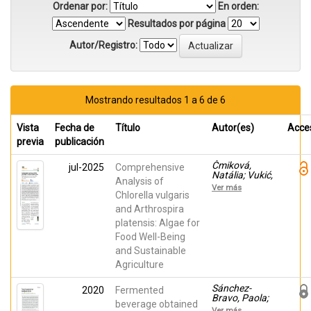
Ordenar por:
En orden:
Resultados por página
Autor/Registro:
Mostrando resultados 1 a 6 de 6
Vista
Fecha de
Título
Autor(es)
Acce
previa
publicación
Čmiková,
jul-2025
Comprehensive
Natália; Vukić,
Analysis of
Milena D.;
Ver más
Vukovic,
Chlorella vulgaris
Nenad L.;
and Arthrospira
Havlík,
platensis: Algae for
Jaroslav;
Noguera-
Food Well-Being
Artiaga, Luis;
and Sustainable
Carbonell
Barrachina,
Agriculture
Ángel A.;
Jančo, Ivona;
Sánchez-
2020
Fermented
Vinciguerra,
Bravo, Paola;
Vittorio;
beverage obtained
Noguera-
Ver más