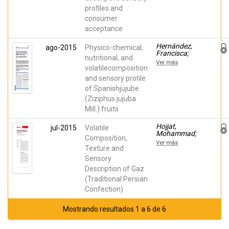
Hernández,
profiles and
Francisca;
consumer
García García,
Elena;
acceptance
Carbonell-
Barrachina,
Hernández,
ago-2015
Physico-chemical,
Ángel A.
Francisca;
nutritional, and
Noguera-
Ver más
Artiaga, Luis;
volatilecomposition
Burló,
and sensory proﬁle
Francisco;
of Spanishjujube
Wojdyło,
Aneta;
(Ziziphus jujuba
Carbonell
Mill.) fruits
Barrachina,
Ángel A.;
Legua, Pilar
Hojjat,
jul-2015
Volatile
Mohammad;
Composition,
Speziale,
Ver más
Marisa;
Texture and
Noguera-
Sensory
Artiaga, Luis;
Description of Gaz
Carbonell
Barrachina,
(Traditional Persian
Ángel Antonio
Confection)
Mostrando resultados 1 a 6 de 6