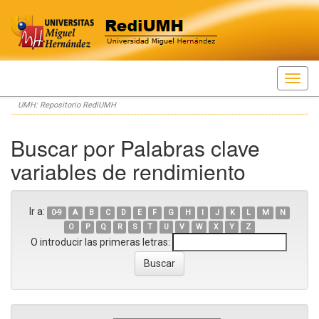
Skip
UMH: Repositorio RediUMH
navigation
Buscar por Palabras clave
variables de rendimiento
Ir a:
0-9
A
B
C
D
E
F
G
H
I
J
K
L
M
N
O
P
Q
R
S
T
U
V
W
X
Y
Z
O introducir las primeras letras: