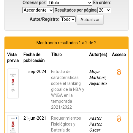
Ordenar por:
En orden:
Resultados por página
Autor/Registro:
Mostrando resultados 1 a 2 de 2
Vista
Fecha de
Título
Autor(es)
Acceso
previa
publicación
sep-2024
Estudio de
Moya
características
Martínez,
sobre el ranking
Alejandro
global de la NBA y
WNBA en la
temporada
2021/2022
21-jun-2021
Requerimientos
Pastor
Fisiológicos y
Pastor,
Batería de
Óscar