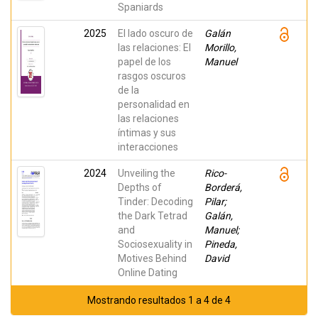
Piqueras,
Spaniards
Jose A;
Galán,
2025
El lado oscuro de
Manuel
Galán
las relaciones: El
Morillo,
papel de los
Manuel
rasgos oscuros
de la
personalidad en
las relaciones
íntimas y sus
interacciones
2024
Unveiling the
Rico-
Depths of
Borderá,
Tinder: Decoding
Pilar;
the Dark Tetrad
Galán,
and
Manuel;
Sociosexuality in
Pineda,
Motives Behind
David
Online Dating
Mostrando resultados 1 a 4 de 4