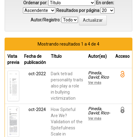
Ordenar por:
En orden:
Resultados por página
Autor/Registro:
Mostrando resultados 1 a 4 de 4
Vista
Fecha de
Título
Autor(es)
Acceso
previa
publicación
Pineda,
oct-2022
Dark tetrad
David; Rico
personality traits
Bordera,
Ver más
Pilar;
also play a role
Martínez
in bullying
Martínez,
victimization
Ana; Galán,
Manuel;
Piqueras,
Pineda,
oct-2024
How Spiteful
Jose A
David; Rico-
Are We?
Bordera,
Ver más
Pilar;
Validation of the
Ballester‐
Spitefulness
Pascual,
Scale in
Miriam;