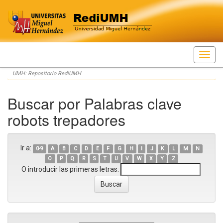
Skip
UMH: Repositorio RediUMH
navigation
Buscar por Palabras clave
robots trepadores
Ir a:
0-9
A
B
C
D
E
F
G
H
I
J
K
L
M
N
O
P
Q
R
S
T
U
V
W
X
Y
Z
O introducir las primeras letras: