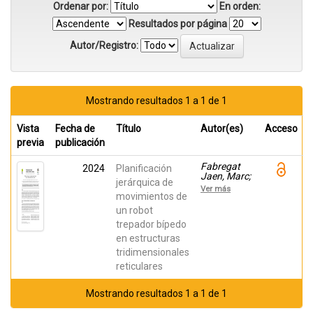
Ordenar por:
En orden:
Resultados por página
Autor/Registro:
Mostrando resultados 1 a 1 de 1
Vista
Fecha de
Título
Autor(es)
Acceso
previa
publicación
Fabregat
2024
Planificación
Jaen, Marc;
jerárquica de
Peidró,
Ver más
Adrián;
movimientos de
Mollá
un robot
Santamaría,
trepador bípedo
Paula; Soler
Mora,
en estructuras
Francisco
tridimensionales
Jose;
Reinoso,
reticulares
Oscar
Mostrando resultados 1 a 1 de 1