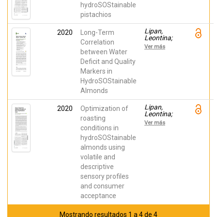
Hernández,
Artiaga,
hydroSOStainable
Francisca;
Luis;
Martín-
pistachios
Carbonell-
Palomo,
Barrachina,
María José;
Ángel A.;
Lipan,
2020
Long-Term
Carbonell-
Sendra,
Leontina;
Barrachina,
Correlation
Esther
Cano-
Ver más
Ángel A.
Lamadrid,
between Water
Marina;
Deficit and Quality
Hernández,
Markers in
Francisca;
Sendra,
HydroSOStainable
Esther;
Almonds
Corell,
Mireia;
Vázquez-
Lipan,
2020
Optimization of
Araújo,
Leontina;
roasting
Laura;
Cano-
Ver más
Moriana,
Lamadrid,
conditions in
Alfonso;
Marina;
hydroSOStainable
Carbonell-
Vázquez-
Barrachina,
almonds using
Aráujo,
Ángel A.
Laura;
volatile and
Lyczko,
descriptive
Jacek;
Moriana,
sensory profiles
Alfonso;
and consumer
Hernández,
Francisca;
acceptance
García
García,
Mostrando resultados 1 a 4 de 4
Elena;