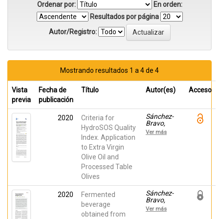
Ordenar por:
En orden:
Resultados por página
Autor/Registro:
Mostrando resultados 1 a 4 de 4
Vista
Fecha de
Título
Autor(es)
Acceso
previa
publicación
Sánchez-
2020
Criteria for
Bravo,
HydroSOS Quality
Paola;
Ver más
Collado-
Index. Application
González,
to Extra Virgin
Jacinta;
Olive Oil and
Corell,
Mireia;
Processed Table
Noguera-
Olives
Artiaga,
Luis;
Galindo,
Sánchez-
2020
Fermented
Alejandro;
Bravo,
beverage
Sendra,
Paola;
Ver más
Esther;
Noguera-
obtained from