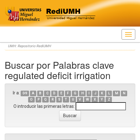
Skip
UMH: Repositorio RediUMH
navigation
Buscar por Palabras clave
regulated deficit irrigation
Ir a:
0-9
A
B
C
D
E
F
G
H
I
J
K
L
M
N
O
P
Q
R
S
T
U
V
W
X
Y
Z
O introducir las primeras letras: