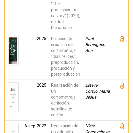
“The
procession to
calvary” (2020),
de Joe
Richardson
2025
Proceso de
Paul
creación del
Berenguer,
cortometraje
Ana
"Días felices":
preproducción,
producción y
postproducción
2025
Realización de
Esteve
un
Cortijo, María
cortometraje
Jesús
de ficción:
semillas de
cartón
6-sep-2022
Realización de
Nieto
un videoclip
Chernyshova,