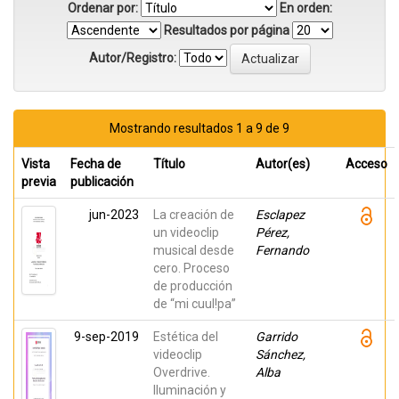
Ordenar por:
En orden:
Resultados por página
Autor/Registro:
Mostrando resultados 1 a 9 de 9
Vista
Fecha de
Título
Autor(es)
Acceso
previa
publicación
jun-2023
La creación de
Esclapez
un videoclip
Pérez,
musical desde
Fernando
cero. Proceso
de producción
de “mi cuul!pa”
9-sep-2019
Estética del
Garrido
videoclip
Sánchez,
Overdrive.
Alba
Iluminación y