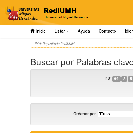
Inicio
Listar
Ayuda
Contacto
Idi
Skip
UMH: Repositorio RediUMH
navigation
Buscar por Palabras clav
Ir a:
0-9
A
B
Ordenar por: