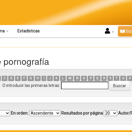
oma
Estadísticas
Bib
e pornografía
C
D
E
F
G
H
I
J
K
L
M
N
O
P
Q
R
S
T
U
V
O introducir las primeras letras:
En orden:
Resultados por página
Autor/R