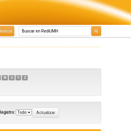
lioteca
W
X
Y
Z
egistro: